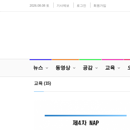
2026.08.08 토
기사제보
로그인
회원가입
뉴스
동영상
공감
교육
교육
(15)