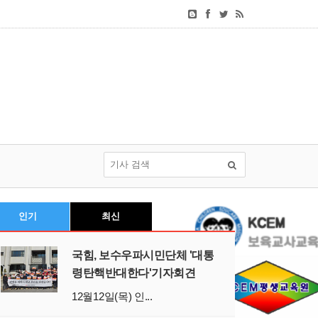
인기
최신
국힘, 보수우파시민단체 '대통
령탄핵반대한다'기자회견
12월12일(목) 인...