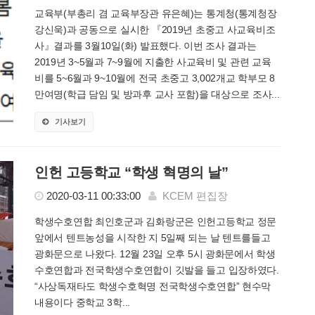
교육부(부총리 겸 교육부장관 유은혜)는 통계청(통계청장
강신욱)과 공동으로 실시한 『2019년 초중고 사교육비조
사』결과를 3월10일(화) 발표했다. 이번 조사 결과는
2019년 3~5월과 7~9월에 지출한 사교육비 및 관련 교육
비를 5~6월과 9~10월에 전국 초중고 3,002개교 학부모 8
만여명(학급 담임 및 방과후 교사 포함)을 대상으로 조사...
기사보기
인헌 고등학교 “학생 혁명의 날”
2020-03-11 00:33:00
KCEM 편집장
학생수호연합 최인호군과 김화랑군은 인헌고등학교 정문
앞에서 텐트농성을 시작한 지 5일째 되는 날 텐트를들고
광화문으로 나왔다. 12월 23일 오후 5시 광화문에서 학생
수호연합과 전국학생수호연합이 깃발을 들고 입장하였다.
“사상독재타도 학생수호혁명 전국학생수호연합” 현수막
내용이다 중학교 3학...