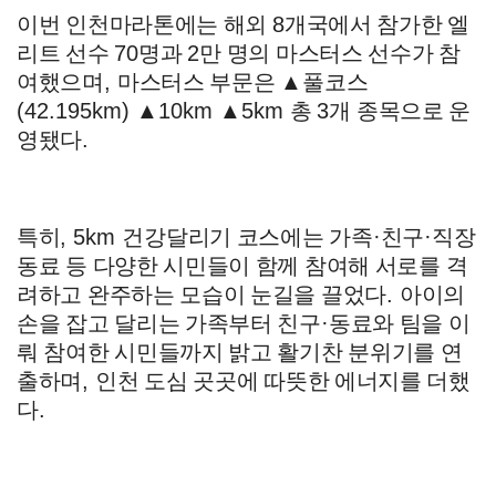
이번 인천마라톤에는 해외
8
개국에서 참가한 엘
리트 선수
70
명과
2
만 명의 마스터스 선수가 참
여했으며
,
마스터스 부문은
▲
풀코스
(42.195km)
▲
10km
▲
5km
총
3
개 종목으로 운
영됐다
.
특히
, 5km
건강달리기 코스에는 가족
·
친구
·
직장
동료 등 다양한 시민들이 함께 참여해 서로를 격
려하고 완주하는 모습이 눈길을 끌었다
.
아이의
손을 잡고 달리는 가족부터 친구
·
동료와 팀을 이
뤄 참여한 시민들까지 밝고 활기찬 분위기를 연
출하며
,
인천 도심 곳곳에 따뜻한 에너지를 더했
다
.