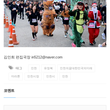
김인희 편집국장
in5212@naver.com
태그
인천
유정복
인천의꿈대한민국의미래
마라톤
인천시장
인천시
인천
코멘트