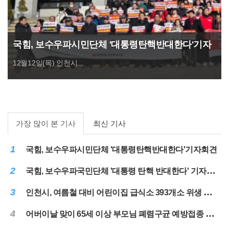
국힘, 보수우파시민단체 '대통령탄핵반대한다'기자
회견
12월12일(목) 인천시...
가장 많이 본 기사
최신 기사
1
국힘, 보수우파시민단체 '대통령탄핵반대한다'기자회견
2
국힘, 보수우파국민단체 '대통령 탄핵 반대한다' 기자회견
3
인천시, 여름철 대비 어린이집 급식소 393개소 위생 점검 실시
4
어버이날 맞이 65세 이상 부모님 폐렴구균 예방접종 당부