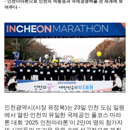
- 인천마라톤으로 인천의 역동성과 국제경쟁력을 전 세계에 보
여주다 -
인천광역시
(
시장 유정복
)
는
23
일 인천 도심 일원
에서 열린 인천의 유일한 국제공인 풀코스 마라
톤 대회
‘2025
인천마라톤
’
이
2
만여 명의 참가자
와 시민들의 뜨거운 응원 속에 성공적으로 개최