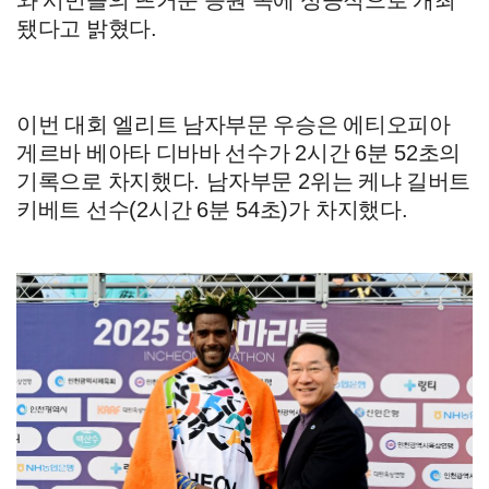
됐다고 밝혔다
.
이번 대회 엘리트 남자부문 우승은 에티오피아
게르바 베아타 디바바 선수가
2
시간
6
분
52
초의
기록으로 차지했다
.
남자부문
2
위는 케냐 길버트
키베트 선수
(2
시간
6
분
54
초
)
가 차지했다
.