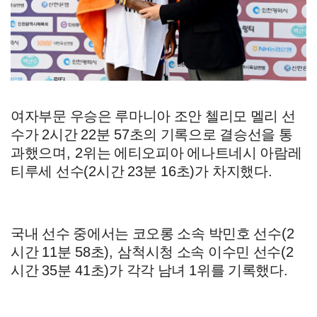
여자부문 우승은 루마니아 조안 첼리모 멜리 선
수가
2
시간
22
분
57
초의 기록으로 결승선을 통
과했으며
, 2
위는 에티오피아 에나트네시 아람레
티루세 선수
(2
시간
23
분
16
초
)
가 차지했다
.
국내 선수 중에서는 코오롱 소속 박민호 선수
(2
시간
11
분
58
초
),
삼척시청 소속 이수민 선수
(2
시간
35
분
41
초
)
가 각각 남녀
1
위를 기록했다
.