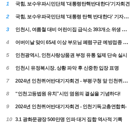
1
국힘, 보수우파시민단체 '대통령탄핵반대한다'기자회견
2
국힘, 보수우파국민단체 '대통령 탄핵 반대한다' 기자회견
3
인천시, 여름철 대비 어린이집 급식소 393개소 위생 점검 실시
4
어버이날 맞이 65세 이상 부모님 폐렴구균 예방접종 당부
5
인천광역시, 인천사랑상품권 부정 유통 일제 단속 실시
6
인천시 유정복시장, 상황 파악 후 신중한 입장 표명
7
2024년 인천퀴어반대기자회견 - 부평구청 앞 인천퀴어대책본부-
8
“인천고등법원 유치”시민 염원의 결실을 기념하다!
9
2024년 인천퀴어반대기자회견 - 인천기독교총연합회-
10
3.1 광화문광장 500만명 인파 대거 집합 역사적 기록