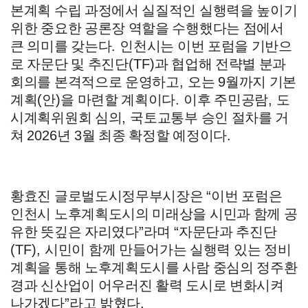
본계획 수립 과정에서 실질적인 실행력을 높이기
위한 중요한 공론장 역할을 수행했다는 점에서
큰 의미를 갖는다
.
인천시는 이번 포럼을 기반으
로 자문단 및 추진단
(TF)
과 협업해 전략별 분과
회의를 본격적으로 운영하고
,
오는
9
월까지 기본
계획
(
안
)
을 마련할 계획이다
.
이후 주민공람
,
도
시계획위원회 심의
,
국토교통부 승인 절차를 거
쳐
2026
년
3
월 최종 확정할 예정이다
.
황효진 글로벌도시정무부시장은
“
이번 포럼은
인천시 노후계획도시의 미래상을 시민과 함께 공
유한 뜻깊은 자리였다
”
라며
“
자문단과 추진단
(TF),
시민이 함께 만들어가는 실행력 있는 정비
계획을 통해 노후계획도시를 사람 중심의 정주환
경과 신산업이 어우러진 활력 도시로 변화시켜
나가겠다
”
라고 밝혔다
.