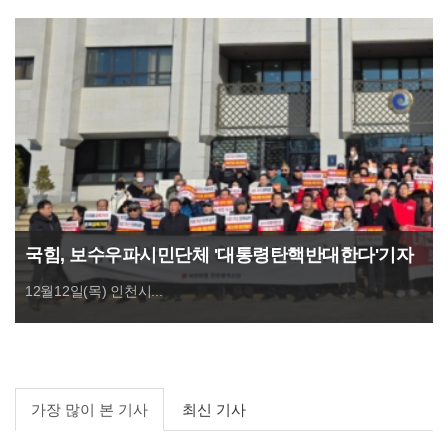
국힘, 보수우파시민단체 '대통령탄핵반대한다'기자
회견
12월12일(목) 인천시...
가장 많이 본 기사
최신 기사