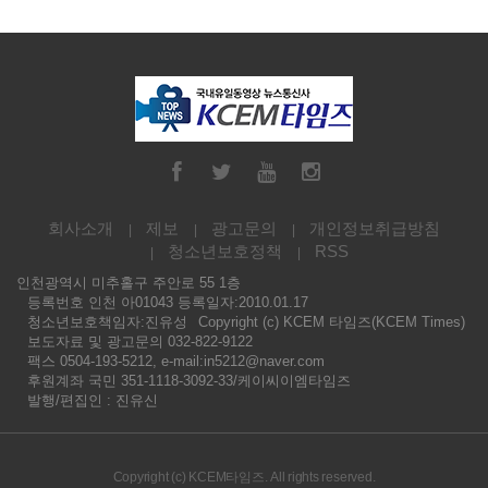
회사소개
제보
광고문의
개인정보취급방침
청소년보호정책
RSS
인천광역시 미추홀구 주안로 55 1층
등록번호 인천 아01043 등록일자:2010.01.17
청소년보호책임자:진유성
Copyright (c) KCEM 타임즈(KCEM Times)
보도자료 및 광고문의 032-822-9122
팩스 0504-193-5212, e-mail:in5212@naver.com
후원계좌 국민 351-1118-3092-33/케이씨이엠타임즈
발행/편집인 : 진유신
Copyright (c) KCEM타임즈. All rights reserved.