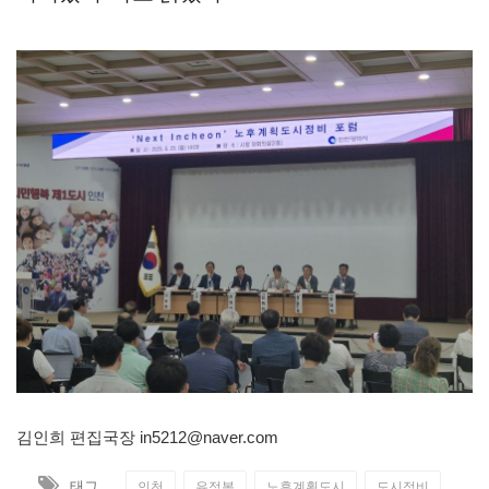
김인희 편집국장
in5212@naver.com
태그
인천
유정복
노후계획도시
도시정비