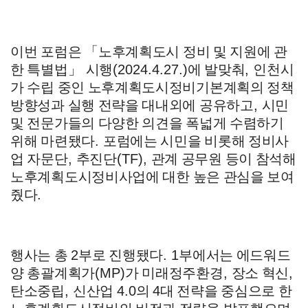
이번 포럼은
「
노후계획도시 정비 및 지원에 관
한 특별법
」
시행
(2024.4.27.)
에 발맞춰
,
인천시
가 수립 중인 노후계획도시정비기본계획의 정책
방향성과 실행 전략을 대내외에 공유하고
,
시민
및 전문가들의 다양한 의견을 폭넓게 수렴하기
위해 마련됐다
.
포럼에는 시민을 비롯해 정비사
업 자문단
,
추진단
(TF),
관계 공무원 등이 참석해
노후계획도시정비사업에 대한 높은 관심을 보여
줬다
.
행사는 총
2
부로 진행됐다
. 1
부에서는 에드워드
양 총괄계획가
(MP)
가 미래정주환경
,
장소 혁신
,
탄소중립
,
신산업
4.0
의
4
대 전략을 중심으로 한